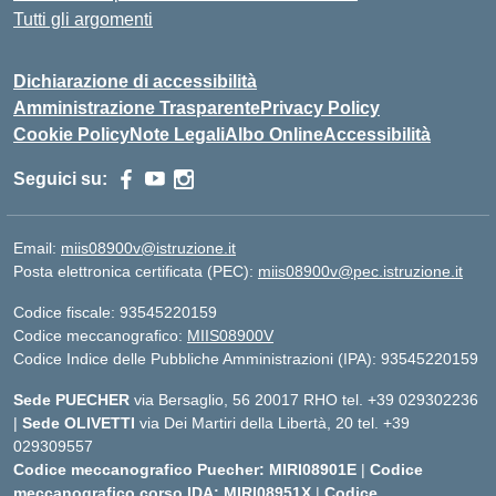
Tutti gli argomenti
Dichiarazione di accessibilità
Amministrazione Trasparente
Privacy Policy
Cookie Policy
Note Legali
Albo Online
Accessibilità
Seguici su:
Email:
miis08900v@istruzione.it
Posta elettronica certificata (PEC):
miis08900v@pec.istruzione.it
Codice fiscale: 93545220159
Codice meccanografico:
MIIS08900V
Codice Indice delle Pubbliche Amministrazioni (IPA): 93545220159
Sede PUECHER
via Bersaglio, 56 20017 RHO tel. +39 029302236
|
Sede OLIVETTI
via Dei Martiri della Libertà, 20 tel. +39
029309557
Codice meccanografico Puecher: MIRI08901E
|
Codice
meccanografico corso IDA: MIRI08951X
|
Codice